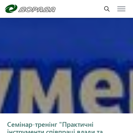
Семінар-тренінг "Практичні
інструменти співпраці влади та