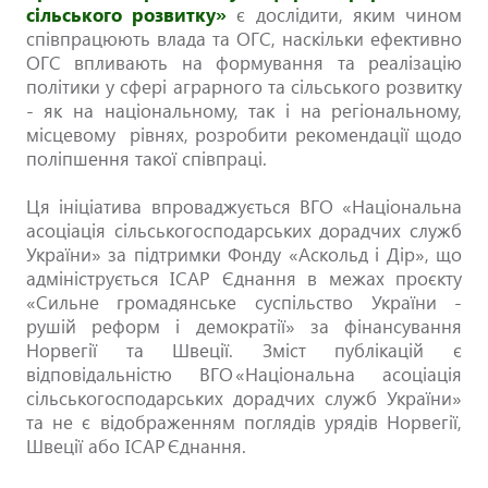
сільського розвитку»
є дослідити, яким чином
співпрацюють влада та ОГС, наскільки ефективно
ОГС впливають на формування та реалізацію
політики у сфері аграрного та сільського розвитку
- як на національному, так і на регіональному,
місцевому рівнях, розробити рекомендації щодо
поліпшення такої співпраці.
Ця ініціатива впроваджується ВГО «Національна
асоціація сільськогосподарських дорадчих служб
України» за підтримки Фонду «Аскольд і Дір», що
адмініструється ІСАР Єднання в межах проєкту
«Сильне громадянське суспільство України -
рушій реформ і демократії» за фінансування
Норвегії та Швеції. Зміст публікацій є
відповідальністю ВГО «Національна асоціація
сільськогосподарських дорадчих служб України»
та не є відображенням поглядів урядів Норвегії,
Швеції або ІСАР Єднання.