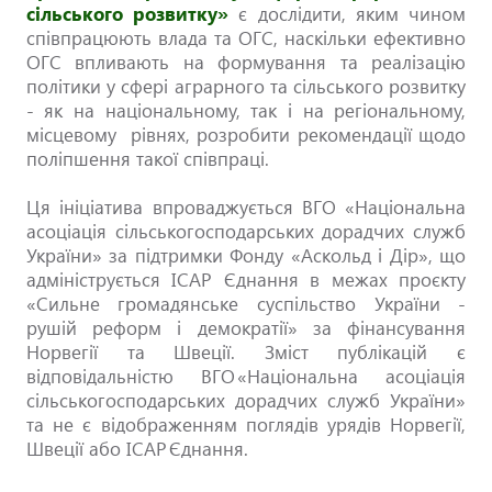
сільського розвитку»
є дослідити, яким чином
співпрацюють влада та ОГС, наскільки ефективно
ОГС впливають на формування та реалізацію
політики у сфері аграрного та сільського розвитку
- як на національному, так і на регіональному,
місцевому рівнях, розробити рекомендації щодо
поліпшення такої співпраці.
Ця ініціатива впроваджується ВГО «Національна
асоціація сільськогосподарських дорадчих служб
України» за підтримки Фонду «Аскольд і Дір», що
адмініструється ІСАР Єднання в межах проєкту
«Сильне громадянське суспільство України -
рушій реформ і демократії» за фінансування
Норвегії та Швеції. Зміст публікацій є
відповідальністю ВГО «Національна асоціація
сільськогосподарських дорадчих служб України»
та не є відображенням поглядів урядів Норвегії,
Швеції або ІСАР Єднання.