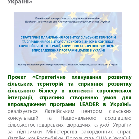
Україні»
Проєкт «Стратегічне планування розвитку
сільських територій та сприяння розвитку
сільського бізнесу в контексті європейської
інтеграції, сприяння створенню умов для
впровадження програми LEADER в Україні
»
реалізується Латвійським центром сільських
консультацій та Національною асоціацією
сільськогосподарських дорадчих служб України
за підтримки Міністерства закордонних справ
Латвійської Республіки, Посольства США в Україні.