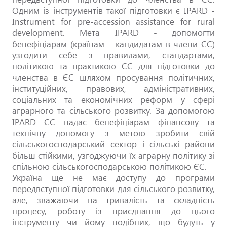
Одним із інструментів такої підготовки є IPARD -
Instrument for pre-accession assistance for rural
development. Мета IPARD - допомогти
бенефіціарам (країнам – кандидатам в члени ЄС)
узгодити себе з правилами, стандартами,
політикою та практикою ЄС для підготовки до
членства в ЄС шляхом просування політичних,
інституційних, правових, адміністративних,
соціальних та економічних реформ у сфері
аграрного та сільського розвитку. За допомогою
ІPARD ЄС надає бенефіціарам фінансову та
технічну допомогу з метою зробити свій
сільськогосподарський сектор і сільські райони
більш стійкими, узгоджуючи їх аграрну політику зі
спільною сільськогосподарською політикою ЄС.
Україна ще не має доступу до програми
передвступної підготовки для сільського розвитку,
але, зважаючи на тривалість та складність
процесу, роботу із приєднання до цього
інструменту чи йому подібних, що будуть у