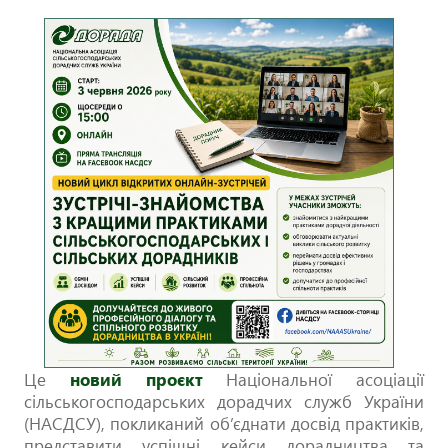
Це
новий проєкт
Національної асоціації
сільськогосподарських дорадчих служб України
(НАСДСУ), покликаний об’єднати досвід практиків,
представити успішні кейси дорадництва та