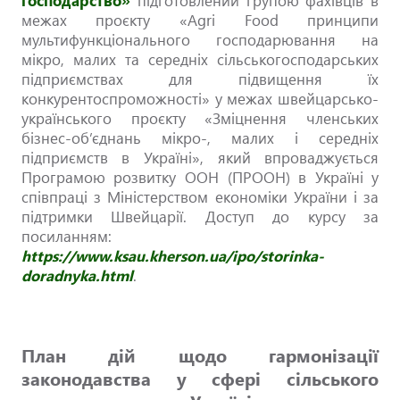
господарство»
підготовлений групою фахівців в
межах проєкту «Agri Food принципи
мультифункціонального господарювання на
мікро, малих та середніх сільськогосподарських
підприємствах для підвищення їх
конкурентоспроможності» у межах швейцарсько-
українського проєкту «Зміцнення членських
бізнес-об’єднань мікро-, малих і середніх
підприємств в Україні», який впроваджується
Програмою розвитку ООН (ПРООН) в Україні у
співпраці з Міністерством економіки України і за
підтримки Швейцарії. Доступ до курсу за
посиланням:
https://www.ksau.kherson.ua/ipo/storinka-
doradnyka.html
.
План дій щодо гармонізації
законодавства у сфері сільського