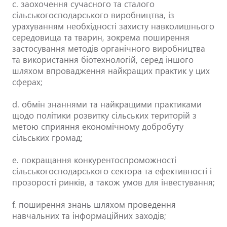
c. заохочення сучасного та сталого
сільськогосподарського виробництва, із
урахуванням необхідності захисту навколишнього
середовища та тварин, зокрема поширення
застосування методів органічного виробництва
та використання біотехнологій, серед іншого
шляхом впровадження найкращих практик у цих
сферах;
d. обмін знаннями та найкращими практиками
щодо політики розвитку сільських територій з
метою сприяння економічному добробуту
сільських громад;
e. покращання конкурентоспроможності
сільськогосподарського сектора та ефективності і
прозорості ринків, а також умов для інвестування;
f. поширення знань шляхом проведення
навчальних та інформаційних заходів;