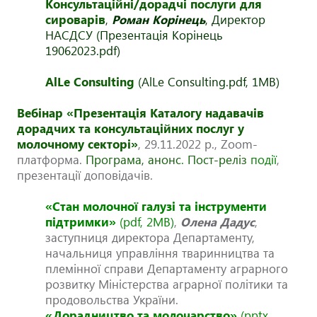
Консультаційні/дорадчі послуги для
сироварів
,
Роман Корінець
, Директор
НАСДСУ (Презентація Корінець
19062023.pdf)
AlLe Consulting
(AlLe Consulting.pdf, 1MB)
Вебінар «Презентація Каталогу надавачів
дорадчих та консультаційних послуг у
молочному секторі»
, 29.11.2022 р., Zoom-
платформа.
Програма, анонс
.
Пост-реліз
події
,
презентації доповідачів.
«Стан молочної галузі та інструменти
підтримки»
(pdf, 2MB)
,
Олена Дадус
,
заступниця директора Департаменту,
начальниця управління тваринництва та
племінної справи Департаменту аграрного
розвитку Міністерства аграрної політики та
продовольства України.
«Дорадництво та молочарство»
(pptx,