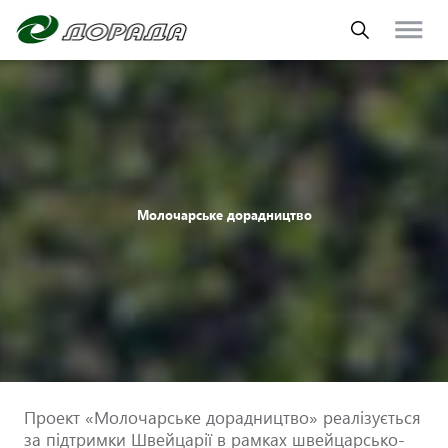
Молочарське дорадництво
Проект «Молочарське дорадництво» реалізується
за підтримки Швейцарії в рамках швейцарсько-