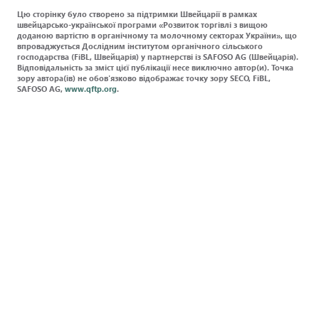
Цю сторінку було створено за підтримки Швейцарії в рамках
швейцарсько-української програми «Розвиток торгівлі з вищою
доданою вартістю в органічному та молочному секторах України», що
впроваджується Дослідним інститутом органічного сільського
господарства (FiBL, Швейцарія) у партнерстві із SAFOSO AG (Швейцарія).
Відповідальність за зміст цієї публікації несе виключно автор(и). Точка
зору автора(ів) не обов'язково відображає точку зору SECO, FiBL,
SAFOSO AG,
www.qftp.org
.